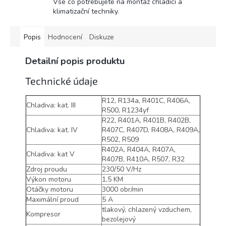
Vše co potřebujete na montáž chladící a
klimatizační techniky.
Popis
Hodnocení
Diskuze
Detailní popis produktu
Technické údaje
R12, R134a, R401C, R406A,
Chladiva: kat. III
R500, R1234yf
R22, R401A, R401B, R402B,
Chladiva: kat. IV
R407C, R407D, R408A, R409A,
R502, R509
R402A, R404A, R407A,
Chladiva: kat V
R407B, R410A, R507, R32
Zdroj proudu
230/50 V/Hz
Výkon motoru
1,5 KM
Otáčky motoru
3000 obr/min
Maximální proud
5 A
tlakový, chlazený vzduchem,
Kompresor
bezolejový