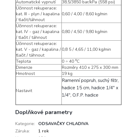
Automatické vypnutí
38,5/3850 bar/kPa (558 psi)
Účinnost rekuperace:
kat. III - plyn / kapalina
0,60 / 4,00 / 8,60 kg/min
/ tlačit/táhnout
Účinnost rekuperace:
kat. IV - gaz / kapalina
0,80 / 4,50 / 9,80 kg/min
/ tlačit / táhnout
Účinnost rekuperace:
kat. V - gaz / kapalina /
0,8 5 / 4,65 / 11,00 kg/min
tlačit / táhnout
Teplota
0 ÷ 40 ⁰C
Dimenze
Rozměry 410 x 275 x 300 mm
Hmotnost
19 kg
Ramenní popruh, suchý filtr,
hadice 15 cm, hadice 1/4" x
Nastavit
1/4", O.F.P. hadice
Doplňkové parametry
Kategorie
:
ODSAVAČKY CHLADIVA
Záruka
:
1 rok