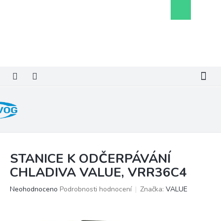
Přejít
Nákupní
na
košík
obsah
STANICE K ODČERPÁVÁNÍ
CHLADIVA VALUE, VRR36C4
Průměrné
Neohodnoceno
Podrobnosti hodnocení
Značka:
VALUE
hodnocení
produktu
je