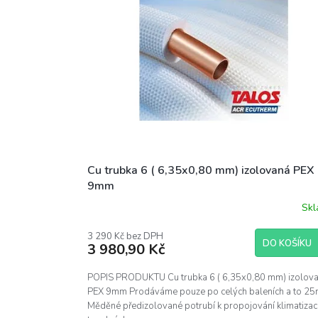
d
i
u
s
k
p
t
r
ů
o
d
u
k
t
ů
Cu trubka 6 ( 6,35x0,80 mm) izolovaná PEX
9mm
Sk
3 290 Kč bez DPH
DO KOŠÍKU
3 980,90 Kč
POPIS PRODUKTU Cu trubka 6 ( 6,35x0,80 mm) izolov
PEX 9mm Prodáváme pouze po celých baleních a to 25
Měděné předizolované potrubí k propojování klimatizací