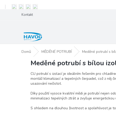
Přejít
Kontakt
na
obsah
Domů
MĚDĚNÉ POTRUBÍ
Meděné potrubí s bíl
Meděné potrubí s bílou izo
CU potrubí s izolací je ideálním řešením pro chladíre
montáž klimatizací a tepelných čerpadel, což z něj čin
usazování nečistot.
Díky použití vysoce kvalitní mědi je potrubí nejen odo
minimalizaci tepelných ztrát a zvyšuje energetickou
S ohledem na dlouhou životnost a spolehlivost je toto 