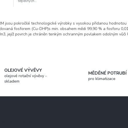
tepelných...
O
v
sou pokročilé technologické výrobky s vysokou přidanou hodnotou a
l
oxidovaná fosforem (Cu-DHP)s min. obsahem mědi 99,90 % a fosforu 0,0
á
/m3, jejíž povrch je chráněn tenkým ochranným povlakem odolným vůči 
d
a
c
í
p
r
v
OLEJOVÉ VÝVĚVY
MĚDĚNÉ POTRUBÍ
k
olejové rotační vývěvy -
pro klimatizace
y
skladem
v
ý
p
i
s
u
Informace pro vás