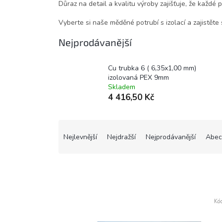
Důraz na detail a kvalitu výroby zajišťuje, že každé 
Vyberte si naše měděné potrubí s izolací a zajistěte 
Nejprodávanější
Cu trubka 6 ( 6,35x1,00 mm)
izolovaná PEX 9mm
Skladem
4 416,50 Kč
Ř
a
Nejlevnější
Nejdražší
Nejprodávanější
Abec
z
e
n
í
p
V
r
Kó
ý
o
p