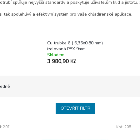
potrubí splňuje nejvyšší standardy a poskytuje uživatelům klid a jistotu
si tak spolehlivý a efektivní systém pro vaše chladírenské aplikace.
Cu trubka 6 ( 6,35x0,80 mm)
izolovaná PEX 9mm
Skladem
3 980,90 Kč
edně
OTEVŘÍT FILTR
d:
207
Kód:
208