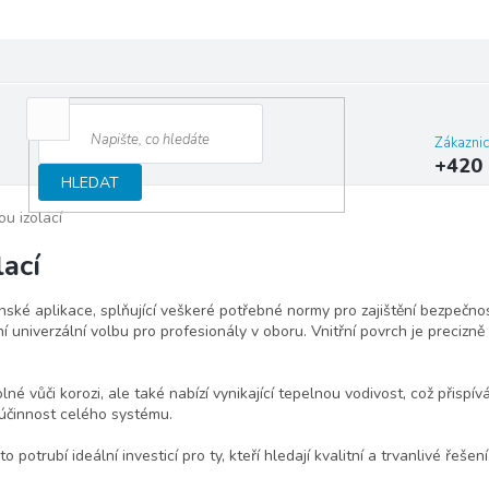
Zákazni
+420 
HLEDAT
ou izolací
lací
nské aplikace, splňující veškeré potřebné normy pro zajištění bezpečnost
í univerzální volbu pro profesionály v oboru. Vnitřní povrch je precizně 
lné vůči korozi, ale také nabízí vynikající tepelnou vodivost, což přispív
 účinnost celého systému.
potrubí ideální investicí pro ty, kteří hledají kvalitní a trvanlivé řeše