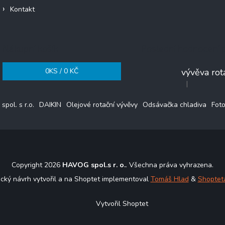
Kontakt
Nákupní košík
Poslední hodnocení 
0
KS /
0 KČ
|
Hodnocení pro
pol. s r.o.
DAIKIN
Olejové rotační vývěvy
Odsávačka chladiva
Foto
Copyright 2026
HAVOG spol.s r. o.
. Všechna práva vyhrazena.
ický návrh vytvořil a na Shoptet implementoval
Tomáš Hlad
&
Shoptet
Vytvořil Shoptet