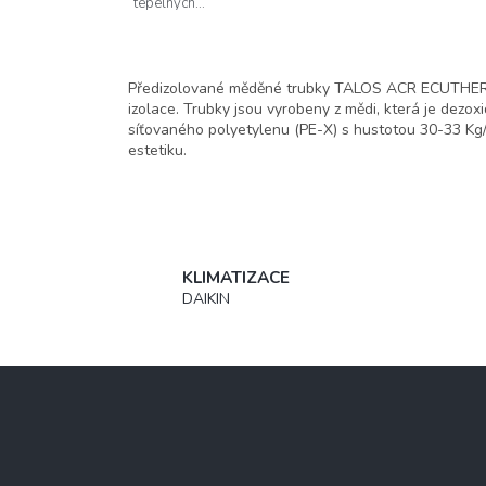
tepelných...
Předizolované měděné trubky TALOS ACR ECUTHERM j
izolace. Trubky jsou vyrobeny z mědi, která je dez
síťovaného polyetylenu (PE-X) s hustotou 30-33 Kg
estetiku.
KLIMATIZACE
DAIKIN
Z
á
p
a
t