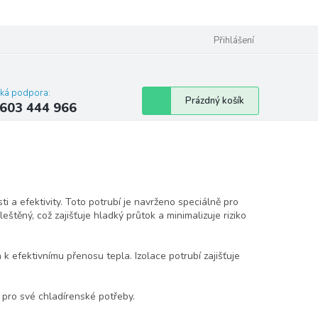
Přihlášení
cká podpora:
Nákupní
Prázdný košík
603 444 966
košík
i a efektivity. Toto potrubí je navrženo speciálně pro
leštěný, což zajišťuje hladký průtok a minimalizuje riziko
á k efektivnímu přenosu tepla. Izolace potrubí zajišťuje
ní pro své chladírenské potřeby.