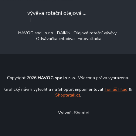
vývěva rotační olejová VALUE VE225N
|
Hodnocení produktu je 3 z 5 hvězdiček.
HAVOG spol. s r.o.
DAIKIN
Olejové rotační vývěvy
Odsávačka chladiva
Fotovoltaika
Copyright 2026
HAVOG spol.s r. o.
. Všechna práva vyhrazena.
Grafický návrh vytvořil a na Shoptet implementoval
Tomáš Hlad
&
Shoptetak.cz
.
Vytvořil Shoptet