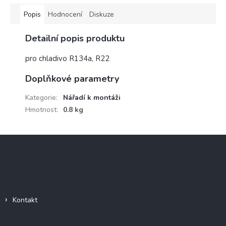
Popis
Hodnocení
Diskuze
Detailní popis produktu
pro chladivo R134a, R22
Doplňkové parametry
Kategorie
:
Nářadí k montáži
Hmotnost
:
0.8 kg
Z
á
p
a
Informace pro vás
t
í
Kontakt