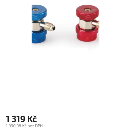
z
5
hvězdiček.
1 319 Kč
1 090,08 Kč bez DPH