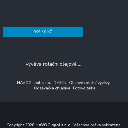
Nákupní košík
0
KS /
0 KČ
Poslední hodnocení produktů
vývěva rotační olejová VALUE VE225N
|
Hodnocení produktu je 3 z 5 hvězdiček.
HAVOG spol. s r.o.
DAIKIN
Olejové rotační vývěvy
Odsávačka chladiva
Fotovoltaika
Copyright 2026
HAVOG spol.s r. o.
. Všechna práva vyhrazena.