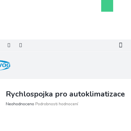
Přejít
Nákupní
na
košík
obsah
Rychlospojka pro autoklimatizace
Průměrné
Neohodnoceno
Podrobnosti hodnocení
hodnocení
produktu
je
0,0