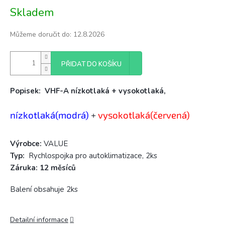
Měrná
Skladem
cena:
Můžeme doručit do:
12.8.2026
PŘIDAT DO KOŠÍKU
Popisek:
VHF-A nízkotlaká + vysokotlaká,
nízkotlaká(modrá)
+
vysokotlaká(červená)
Výrobce:
VALUE
Typ:
Rychlospojka pro autoklimatizace, 2ks
Záruka: 12 měsíců
Balení obsahuje 2ks
Detailní informace