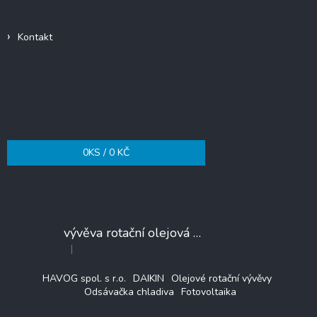
Informace pro vás
t
í
Kontakt
Nákupní košík
0
KS /
0 KČ
Poslední hodnocení produktů
vývěva rotační olejová VALUE VE225N
|
Hodnocení produktu je 3 z 5 hvězdiček.
HAVOG spol. s r.o.
DAIKIN
Olejové rotační vývěvy
Odsávačka chladiva
Fotovoltaika