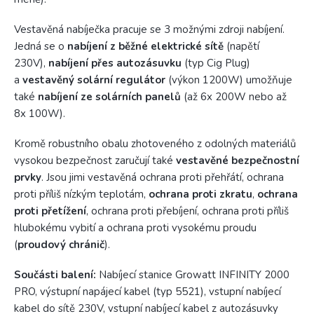
Vestavěná nabíječka pracuje se 3 možnými zdroji nabíjení.
Jedná se o
nabíjení z běžné elektrické sítě
(napětí
230V),
nabíjení přes autozásuvku
(typ Cig Plug)
a
vestavěný solární regulátor
(výkon 1200W) umožňuje
také
nabíjení ze solárních panelů
(až 6x 200W nebo až
8x 100W).
Kromě robustního obalu zhotoveného z odolných materiálů
vysokou bezpečnost zaručují také
vestavěné bezpečnostní
prvky
. Jsou jimi vestavěná ochrana proti přehřátí, ochrana
proti příliš nízkým teplotám,
ochrana proti zkratu
,
ochrana
proti přetížení
, ochrana proti přebíjení, ochrana proti příliš
hlubokému vybití a ochrana proti vysokému proudu
(
proudový chránič
).
Součásti balení:
Nabíjecí stanice Growatt INFINITY 2000
PRO, výstupní napájecí kabel (typ 5521), vstupní nabíjecí
kabel do sítě 230V, vstupní nabíjecí kabel z autozásuvky