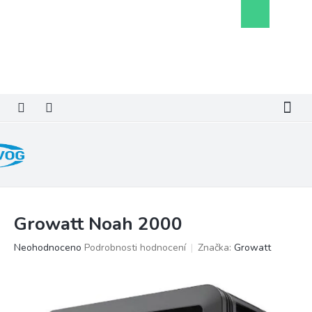
Přejít
Nákupní
na
košík
obsah
Growatt Noah 2000
Průměrné
Neohodnoceno
Podrobnosti hodnocení
Značka:
Growatt
hodnocení
produktu
je
0,0