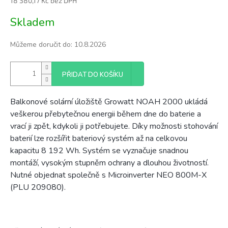
18 380,17 Kč bez DPH
Měrná
Skladem
cena:
Můžeme doručit do:
10.8.2026
PŘIDAT DO KOŠÍKU
Balkonové solární úložiště Growatt NOAH 2000 ukládá
veškerou přebytečnou energii během dne do baterie a
vrací ji zpět, kdykoli ji potřebujete. Díky možnosti stohování
baterií lze rozšířit bateriový systém až na celkovou
kapacitu 8 192 Wh. Systém se vyznačuje snadnou
montáží, vysokým stupněm ochrany a dlouhou životností.
Nutné objednat společně s Microinverter NEO 800M-X
(PLU 209080).