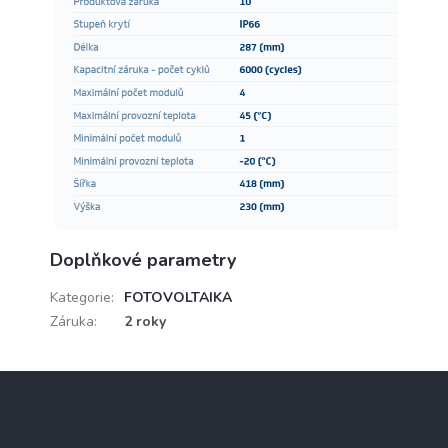
Doplňkové parametry
Kategorie
:
FOTOVOLTAIKA
Záruka
:
2 roky
Z
á
p
a