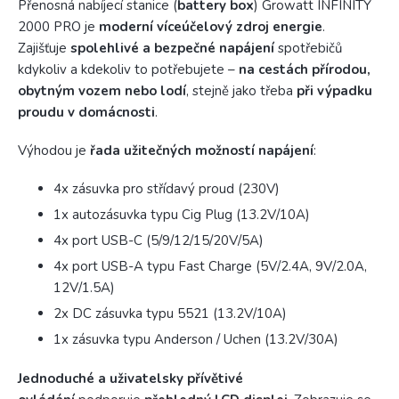
Přenosná nabíjecí stanice (
battery box
) Growatt INFINITY
2000 PRO je
moderní víceúčelový zdroj energie
.
Zajišťuje
spolehlivé a bezpečné napájení
spotřebičů
kdykoliv a kdekoliv to potřebujete –
na cestách přírodou,
obytným vozem nebo lodí
, stejně jako třeba
při výpadku
proudu v domácnosti
.
Výhodou je
řada užitečných možností napájení
:
4x zásuvka pro střídavý proud (230V)
1x autozásuvka typu Cig Plug (13.2V/10A)
4x port USB-C (5/9/12/15/20V/5A)
4x port USB-A typu Fast Charge (5V/2.4A, 9V/2.0A,
12V/1.5A)
2x DC zásuvka typu 5521 (13.2V/10A)
1x zásuvka typu Anderson / Uchen (13.2V/30A)
Jednoduché a uživatelsky přívětivé