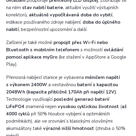
ovládání
podporuje
přehledný LCD displej
. Zobrazuje se
na něm
stav nabití baterie
, aktuální využití výstupních
konektorů
,
aktuálně vypočítávaná doba do vybití
,
indikace používaného zdroje nabíjení,
doba do úplného
nabití
, bezpečnostní upozornění a další.
Zařízení je také možné
propojit přes Wi-Fi nebo
Bluetooth s mobilním telefonem
s možností
ovládání
pomocí aplikace myGro
(ke stažení v AppStore a Google
Play).
Přenosná nabíjecí stanice je vybavena
měničem napětí
s výkonem 2400W
a vestavěnou
baterií s kapacitou
2048Wh (kapacita přibližně 170Ah při napětí 12V)
.
Technologie využívající
poslední generaci baterií
LiFePO4
znamená nejen
vysokou cyklickou životnost
(
až
4000 cyklů
při 50% hloubce vybíjení a optimálních
podmínkách), ale ve srovnání s klasickými olověnými
akumulátory také
výrazně nižší hmotnost
(zhruba o 50%
méně).