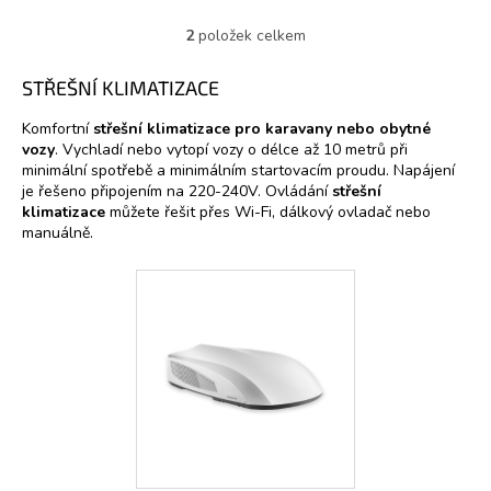
2
položek celkem
O
v
l
STŘEŠNÍ KLIMATIZACE
á
d
Komfortní
střešní klimatizace pro karavany nebo obytné
a
vozy
. Vychladí nebo vytopí vozy o délce až 10 metrů při
c
minimální spotřebě a minimálním startovacím proudu. Napájení
í
je řešeno připojením na 220-240V. Ovládání
střešní
p
klimatizace
můžete řešit přes Wi-Fi, dálkový ovladač nebo
r
manuálně.
v
k
y
v
ý
p
i
s
u