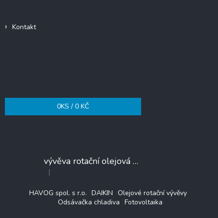
a
Informace pro vás
t
í
Kontakt
Nákupní košík
0
KS /
0 KČ
Poslední hodnocení produktů
vývěva rotační olejová VALUE VE225N
|
Hodnocení produktu je 3 z 5 hvězdiček.
HAVOG spol. s r.o.
DAIKIN
Olejové rotační vývěvy
Odsávačka chladiva
Fotovoltaika