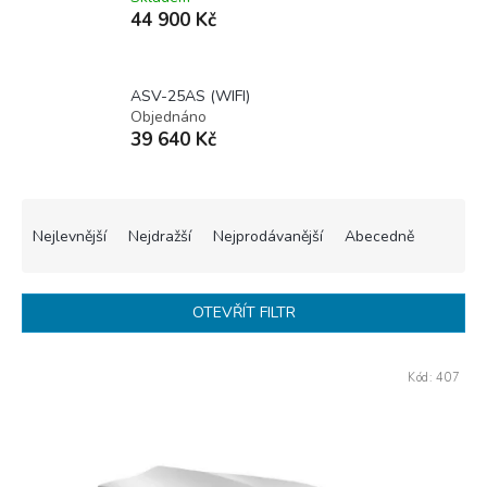
44 900 Kč
ASV-25AS (WIFI)
Objednáno
39 640 Kč
Ř
a
Nejlevnější
Nejdražší
Nejprodávanější
Abecedně
z
e
n
OTEVŘÍT FILTR
í
p
V
r
Kód:
407
ý
o
p
d
i
u
s
k
p