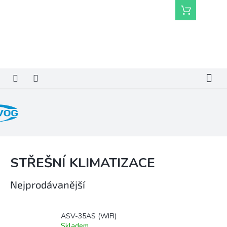
Přejít
Nákupní
na
košík
obsah
STŘEŠNÍ KLIMATIZACE
Nejprodávanější
ASV-35AS (WIFI)
Skladem