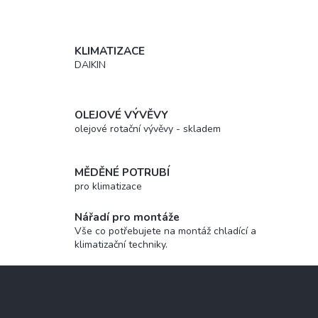
KLIMATIZACE
DAIKIN
OLEJOVÉ VÝVĚVY
olejové rotační vývěvy - skladem
MĚDĚNÉ POTRUBÍ
pro klimatizace
Nářadí pro montáže
Vše co potřebujete na montáž chladící a
klimatizační techniky.
Z
á
p