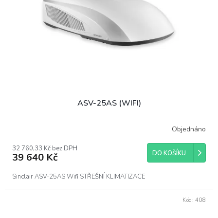
t
r
ů
o
d
u
k
t
ů
ASV-25AS (WIFI)
Objednáno
32 760,33 Kč bez DPH
DO KOŠÍKU
39 640 Kč
Sinclair ASV-25AS Wifi STŘEŠNÍ KLIMATIZACE
Kód:
408